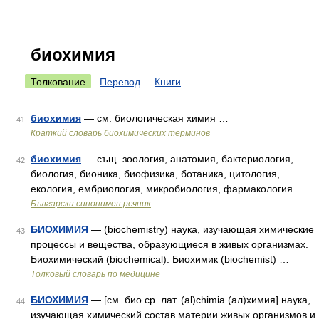
биохимия
Толкование
Перевод
Книги
биохимия
— см. биологическая химия …
41
Краткий словарь биохимических терминов
биохимия
— същ. зоология, анатомия, бактериология,
42
биология, бионика, биофизика, ботаника, цитология,
екология, ембриология, микробиология, фармакология …
Български синонимен речник
БИОХИМИЯ
— (biochemistry) наука, изучающая химические
43
процессы и вещества, образующиеся в живых организмах.
Биохимический (biochemical). Биохимик (biochemist) …
Толковый словарь по медицине
БИОХИМИЯ
— [см. био ср. лат. (al)chimia (ал)химия] наука,
44
изучающая химический состав материи живых организмов и