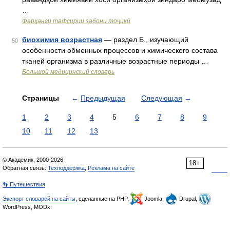
…
Фарҳанги тафсирии забони тоҷикӣ
биохимия возрастная
— раздел Б., изучающий
50
особенности обменных процессов и химического состава
тканей организма в различные возрастные периоды …
Большой медицинский словарь
Страницы
←
Предыдущая
Следующая
→
1
2
3
4
5
6
7
8
9
10
11
12
13
© Академик, 2000-2026
18+
Обратная связь:
Техподдержка
,
Реклама на сайте
👣 Путешествия
Экспорт словарей на сайты
, сделанные на PHP,
Joomla,
Drupal,
WordPress, MODx.