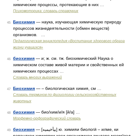
химические процессы, протекающие в них …
Психомоторика: cловарь-справочник
Биохимия
— наука, изучающая химическую природу
45
процессов жизнедеятельности (обмен веществ)
организмов. …
Педагогическая энциклопедия «Воспитание здорового образа
жизни учащихся»
биохимия
— и; ж. см. тж. биохимический Наука о
46
химическом составе живой материи и свойственных ей
химических процессах …
Словарь многих выражений
Биохимия
— – биологическая химия, см …
47
Словарь терминов по физиологии сельскохозяйственных
животных
биохимия
— био/хим/и/я [й/а] …
48
Морфемно-орфографический словарь
биохимия
— [بيآخيميه] ю. химияи биологӣ – илме, ки
49
равандҳои химиявии хоси организмҳои зиндаро меомӯзад